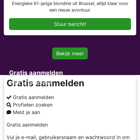
Energieke 61-jarige blondine uit Brussel, altijd klaar voor
een nieuw avontuur.
Stuur bericht!
Bekijk meer
Gratis aanmelden
Gratis aanmelden
Meld je gratis aan
Gratis aanmelden
Profielen zoeken
Meld je aan
Gratis aanmelden
Vul je e-mail, gebruikersnaam en wachtwoord in om