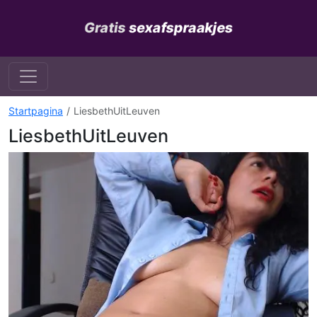
Startpagina
LiesbethUitLeuven
LiesbethUitLeuven