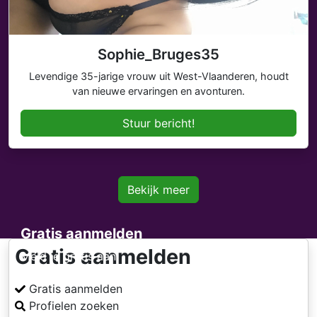
Sophie_Bruges35
Levendige 35-jarige vrouw uit West-Vlaanderen, houdt
van nieuwe ervaringen en avonturen.
Stuur bericht!
Bekijk meer
Gratis aanmelden
Gratis aanmelden
Meld je gratis aan
Gratis aanmelden
Profielen zoeken